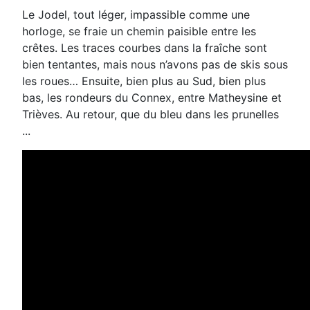
Le Jodel, tout léger, impassible comme une
horloge, se fraie un chemin paisible entre les
crêtes. Les traces courbes
dans la fraîche sont
bien tentantes, mais nous n’avons pas de skis sous
les roues…
Ensuite, bien plus au Sud, bien plus
bas, les rondeurs du Connex, entre Matheysine et
Trièves. Au retour, que du bleu
dans les prunelles
...