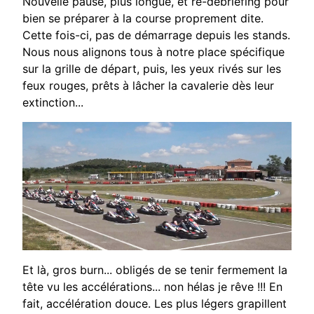
Nouvelle pause, plus
longue, et re-débriefing
pour
bien se préparer à la
course proprement dite.
Cette fois-ci, pas de
démarrage depuis les
stands.
Nous nous
alignons tous à notre
place spécifique
sur la
grille de départ, puis, les
yeux rivés sur les
feux
rouges, prêts à lâcher la
cavalerie dès leur
extinction...
Et là, gros
burn
... obligés de se tenir fermement la
tête vu les accélérations... non hélas je rêve !!! En
fait, accélération douce. Les plus légers grapillent