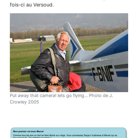
fois-ci au Versoud.
Put away that camera! lets go flying... Photo de J.
Crowley 2005