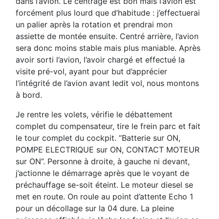
dans l’avion. Le centrage est bon mais l’avion est
forcément plus lourd
que d’habitude : j’effectuerai
un palier après la rotation et prendrai mon
assiette de montée ensuite.
Centré arrière, l’avion
sera donc moins stable mais plus maniable.
Après
avoir sorti l’avion, l’avoir chargé et effectué la
visite pré-vol, ayant pour but d’apprécier
l’intégrité de
l’avion avant ledit vol, nous montons
à bord.
Je rentre les volets, vérifie le débattement
complet du compensateur, tire le frein parc et fait
le tour complet
du cockpit. “Batterie sur ON,
POMPE ELECTRIQUE sur ON, CONTACT MOTEUR
sur ON”. Personne à
droite, à gauche ni devant,
j’actionne le démarrage après que le voyant de
préchauffage se-soit éteint. Le
moteur diesel se
met en route.
On roule au point d’attente Echo 1
pour un décollage sur la 04 dure.
La pleine