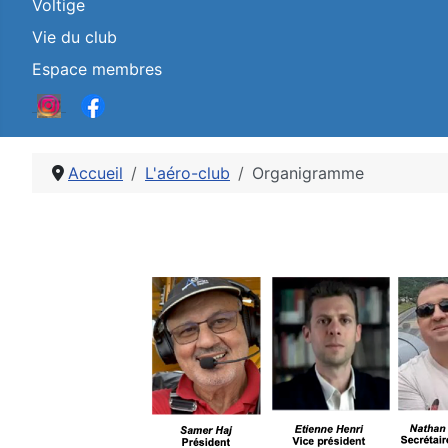
Voltige
Vie du club
Espace membres
Accueil
L'aéro-club
Organigramme
Détails