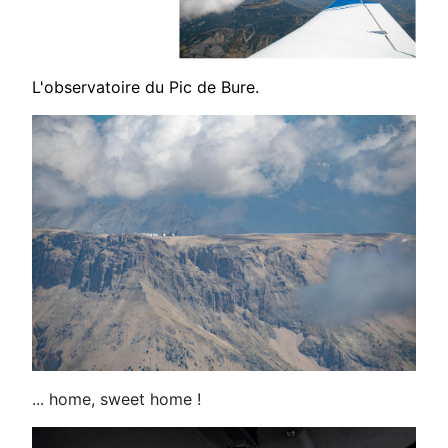
L'observatoire du Pic de Bure.
... home, sweet home !