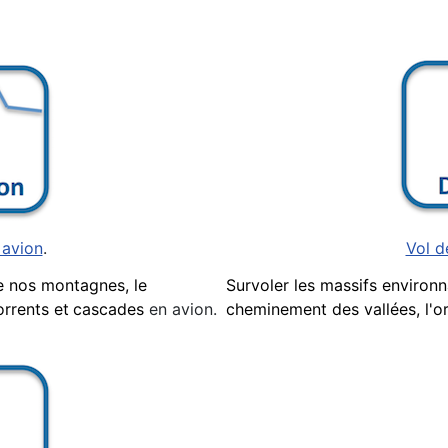
 avion
.
Vol d
de nos montagnes, le
S
urvoler les massifs environ
torrents et
cascades
en avion.
cheminement des vallées,
l'o