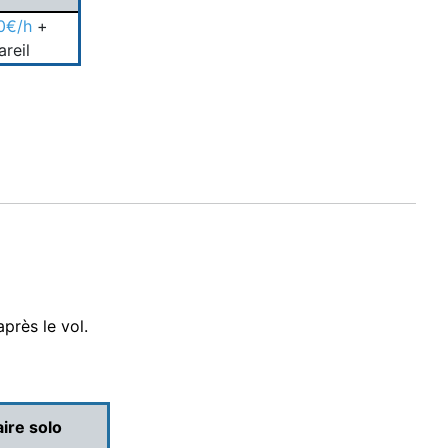
0€/h
+
areil
près le vol.
aire solo