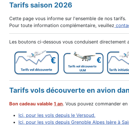
Tarifs saison 2026
Cette page vous informe sur l'ensemble de nos tarifs.
Pour toute information complémentaire,
veuillez
contac
Les boutons ci-dessous vous conduisent directement au
Tarifs vols découverte
en avion
dan
Bon cadeau valable
1 an
. Vous pouvez commander en l
Ici, pour les vols depuis le Versoud.
Ici, pour les vols depuis Grenoble Alpes Isère à Sa