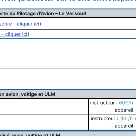
rte du Pilotage d'Avion – Le Versoud
scrire - cliquer ici)
 - cliquer ici
)
on avion, voltige et ULM
instructeur :
60€/h
+
appareil
instructeur
: 15
€/h
appareil
visé avion, voltige et ULM