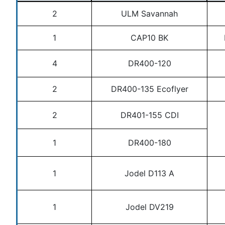
2
ULM Savannah
1
CAP10 BK
4
DR400-120
2
DR400-135 Ecoflyer
2
DR401-155 CDI
1
DR400-180
1
Jodel D113 A
1
Jodel DV219