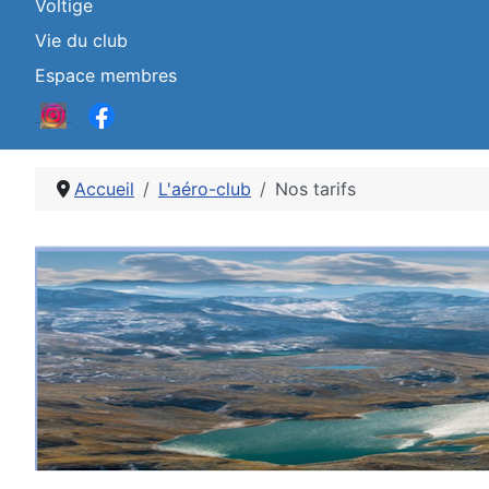
Voltige
Vie du club
Espace membres
Accueil
L'aéro-club
Nos tarifs
Détails