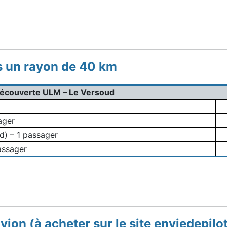
s un rayon de 40 km
découverte ULM – Le Versoud
ager
d) – 1 passager
assager
avion (à acheter sur le site enviedepilot