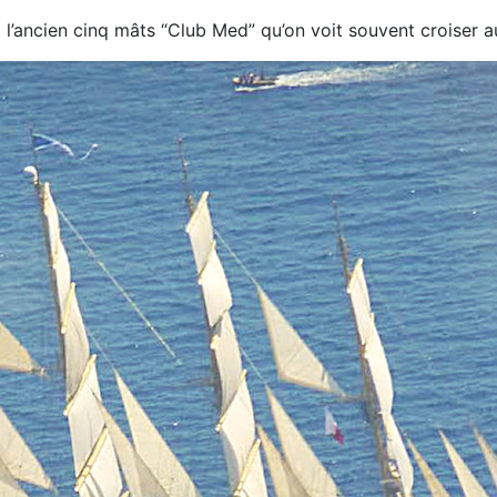
t
l’ancien cinq
mâts “Club
Med” qu’on voit
souvent croiser
a