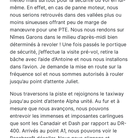
même. En effet, en cas de panne
moteur, nous
nous serions retrouvés
dans des vallées plus ou
moins
sinueuses offrant peu de marge de
manœuvre pour une PTE.
Nous nous rendons sur
Nîmes Garons
dans le milieu d’après-midi bien
déterminés à revoler ! Une fois passés
le portique
de sécurité, j’effectue la
visite pré-vol, retire la
bâche avec
l’aide d’Antoine et nous nous installons
dans l’avion.
Je demande la mise en route sur la
fréquence sol et nous sommes
autorisés à rouler
jusqu’au point
d’attente Juliet.
Nous traversons la piste et rejoignons
le taxiway
jusqu'au point d’attente
Alpha unité. Au fur et à
mesure que
nous avançons, nous pouvons
entrevoir les immenses et imposantes carlingues
que sont les Canadair
et Dash par rapport au DR-
400.
Arrivés au point A1, nous pouvons voir le
Beechcraft décoller. Nous nous alignons et