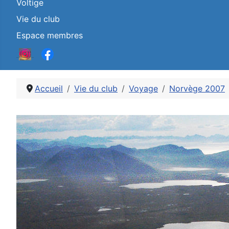
Voltige
Vie du club
Espace membres
Accueil
Vie du club
Voyage
Norvège 2007
Détails