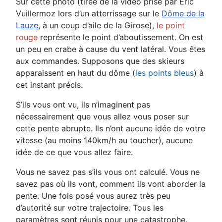
Sur cette photo (tirée de la vidéo prise par Éric
Vuillermoz lors d’un atterrissage sur le
Dôme de la
Lauze
, à un coup
d’aile de la Girose),
le point
rouge
représente le point d’aboutissement. On est
un peu en crabe à cause du vent latéral.
Vous êtes
aux commandes. Supposons que des skieurs
apparaissent en haut du dôme (
les points bleus
) à
cet instant
préci
s.
S’ils vous ont vu, ils n’imaginent pas
nécessairement que vous allez vous poser sur
cette pente abrupte. Ils n’ont
aucune idée de votre
vitesse (au moins 140km/h au toucher), aucune
idée de ce que vous allez faire
.
Vous ne savez pas s’ils vous ont calculé. Vous ne
savez pas où ils vont, comment ils vont aborder la
pente. Une fois
posé vous aurez très peu
d’autorité sur votre trajectoire. Tous les
paramètres sont réunis pour une catastrophe.