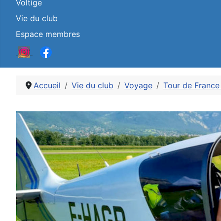
Voltige
Vie du club
Espace membres
Accueil
Vie du club
Voyage
Tour de France
Détails