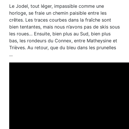
Le Jodel, tout léger, impassible comme une
horloge, se fraie un chemin paisible entre les
crêtes. Les traces courbes
dans la fraîche sont
bien tentantes, mais nous n’avons pas de skis sous
les roues…
Ensuite, bien plus au Sud, bien plus
bas, les rondeurs du Connex, entre Matheysine et
Trièves. Au retour, que du bleu
dans les prunelles
...