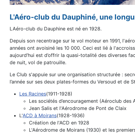
L'Aéro-club du Dauphiné, une longue
L
Aéro-club du Dauphine est né en 1928.
Depuis son recentrage sur
le vol moteur en 1991,
l'a
ér
années ont avoisiné les 10 000. Ceci est lié à l'accroi
aujourd’hui est d’offrir la quasi-totalité des diverses fa
de nuit, vol de patrouille.
Le
Club s'appuie sur une organisation structurée : se
l’année sur ses deux plates-formes du Versoud et
de St
Les Racines
(1911-1928)
Les sociétés d’encouragement (Aéroclub des 
Jean Salis et l'Aérodrome de Pont de Claix
L'
ACD à Moirans
(1928-1936)
Création de l'ACD en 1928
L'Aérodrome de Moirans (1930) et les premier