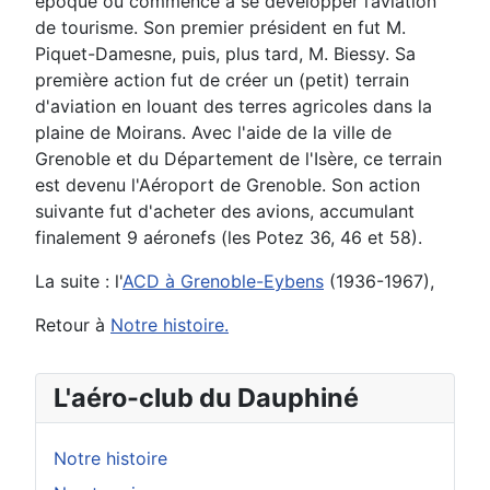
époque où commence à se développer l’aviation
de tourisme
. Son premier président en fut M.
Piquet-Damesne, puis, plus tard,
M. Biessy.
Sa
p
remière action
fut
de créer un (petit) terrain
d'aviation en louant des terres agricoles dans la
plaine de
Moirans.
Avec l'aide de la ville de
Grenoble et du Département de l'Isère, ce terrain
est devenu l'Aéroport de Grenoble. Son action
suivante fut d'acheter des avions, accumulant
finalement 9 aéronefs (les Potez 36, 46 et 58).
La suite : l'
ACD à Grenoble-Eybens
(1936-1967),
Retour à
Notre histoire.
L'aéro-club du Dauphiné
Notre histoire