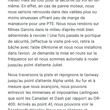
même. En effet, en cas de panne
moteur, nous
nous serions retrouvés
dans des vallées plus ou
moins
sinueuses offrant peu de marge de
manœuvre pour une PTE.
Nous nous rendons sur
Nîmes Garons
dans le milieu d’après-midi bien
déterminés à revoler ! Une fois passés
le portique
de sécurité, j’effectue la
visite pré-vol, retire la
bâche avec
l’aide d’Antoine et nous nous installons
dans l’avion.
Je demande la mise en route sur la
fréquence sol et nous sommes
autorisés à rouler
jusqu’au point
d’attente Juliet.
Nous traversons la piste et rejoignons
le taxiway
jusqu'au point d’attente
Alpha unité. Au fur et à
mesure que
nous avançons, nous pouvons
entrevoir les immenses et imposantes carlingues
que sont les Canadair
et Dash par rapport au DR-
400.
Arrivés au point A1, nous pouvons voir le
Beechcraft décoller. Nous nous alignons et