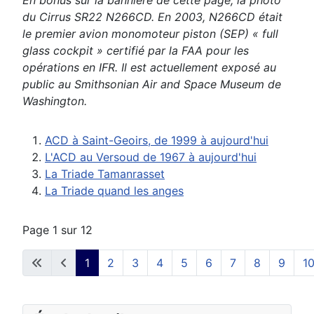
En bonus sur la bannière de cette page, la photo
du Cirrus SR22 N266CD. En 2003, N266CD était
le premier avion monomoteur piston (SEP) « full
glass cockpit » certifié par la FAA pour les
opérations en IFR. Il est actuellement exposé au
public au Smithsonian Air and Space Museum de
Washington.
ACD à Saint-Geoirs, de 1999 à aujourd'hui
L'ACD au Versoud de 1967 à aujourd'hui
La Triade Tamanrasset
La Triade quand les anges
Page 1 sur 12
1
2
3
4
5
6
7
8
9
1